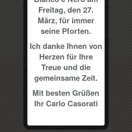
Freitag, den 27.
März, für immer
Stilles Wasser
seine Pforten.
Ich danke Ihnen von
Herzen für Ihre
Treue und die
Besuchen Sie mich
gemeinsame Zeit.
Bianco & Nero
Mit besten Grüßen
Carlo Casorati
Kirchheimer Str. 64 A
Ihr Carlo Casorati
0711 / 907 54 19
Telefon:
info@biancoenero.de
E-Mail:
F
t
g