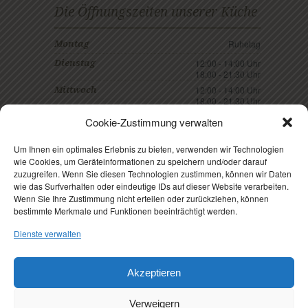
Die Öffnungszeiten unserer Küche
Ruhetag
Montag
12:00 - 14:00 Uhr
Dienstag
18:00 - 21:30 Uhr
12:00 - 14:00 Uhr
Mittwoch
18:00 - 21:30 Uhr
12:00 - 14:00 Uhr
Donnerstag
Cookie-Zustimmung verwalten
18:00 - 21:30 Uhr
18:00 - 21:30 Uhr
Freitag
Um Ihnen ein optimales Erlebnis zu bieten, verwenden wir Technologien
wie Cookies, um Geräteinformationen zu speichern und/oder darauf
18:00 - 21:30 Uhr
Samstag
zuzugreifen. Wenn Sie diesen Technologien zustimmen, können wir Daten
18:00 - 20:30 Uhr
Sonntag
wie das Surfverhalten oder eindeutige IDs auf dieser Website verarbeiten.
Wenn Sie Ihre Zustimmung nicht erteilen oder zurückziehen, können
bestimmte Merkmale und Funktionen beeinträchtigt werden.
Dienste verwalten
Akzeptieren
Verweigern