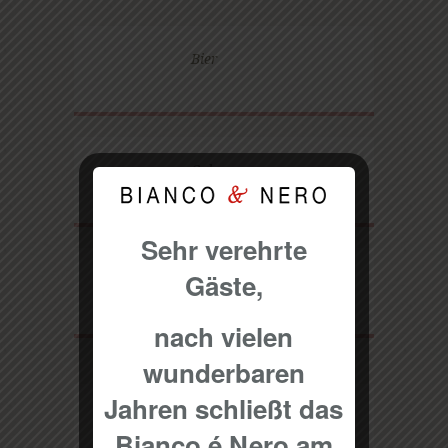
Bier
Cola
Sehr verehrte
Gäste,
Saft
nach vielen
wunderbaren
Jahren schließt das
Medium Wasser
Bianco é Nero am