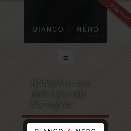
Mittagskarte
Hühnchen aus
dem Ofen mit
Kartoffeln