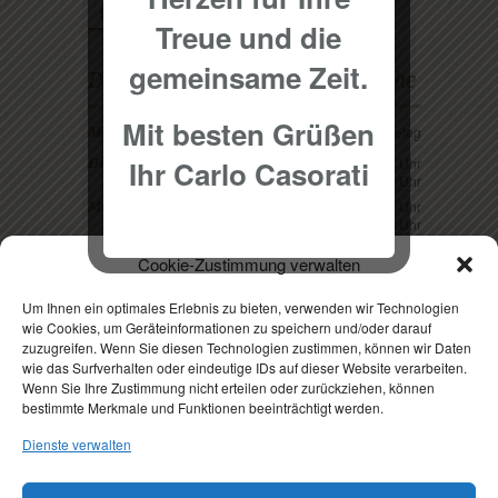
F
t
g
Treue und die
gemeinsame Zeit.
Die Öffnungszeiten unserer Küche
Mit besten Grüßen
Ruhetag
Montag
Ihr Carlo Casorati
12:00 - 14:00 Uhr
Dienstag
18:00 - 21:30 Uhr
12:00 - 14:00 Uhr
Mittwoch
18:00 - 21:30 Uhr
12:00 - 14:00 Uhr
Donnerstag
Cookie-Zustimmung verwalten
18:00 - 21:30 Uhr
18:00 - 21:30 Uhr
Freitag
Um Ihnen ein optimales Erlebnis zu bieten, verwenden wir Technologien
18:00 - 21:30 Uhr
Samstag
wie Cookies, um Geräteinformationen zu speichern und/oder darauf
zuzugreifen. Wenn Sie diesen Technologien zustimmen, können wir Daten
18:00 - 20:30 Uhr
Sonntag
wie das Surfverhalten oder eindeutige IDs auf dieser Website verarbeiten.
Wenn Sie Ihre Zustimmung nicht erteilen oder zurückziehen, können
bestimmte Merkmale und Funktionen beeinträchtigt werden.
Dienste verwalten