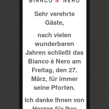
Hühnchen aus dem Ofen
Sehr verehrte
mit Kartoffeln
Gäste,
Posted on
12. Juli 2016
by
smdgfX
Hühnchen aus dem Ofen mit Kartoffeln
nach vielen
€ 15,00€
wunderbaren
Jahren schließt das
Bianco é Nero am
Freitag, den 27.
Besuchen Sie mich
März, für immer
Bianco & Nero
seine Pforten.
Carlo Casorati
Kirchheimer Str. 64 A
Ich danke Ihnen von
0711 / 907 54 19
Telefon:
info@biancoenero.de
E-Mail:
Herzen für Ihre